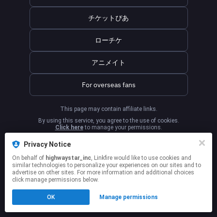
チケットぴあ
ローチケ
アニメイト
For overseas fans
This page may contain affiliate links.
By using this service, you agree to the use of cookies.
Click here
to manage your permissions.
Privacy Notice
On behalf of
highwaystar_inc
, Linkfire would like to use cookies and
similar technologies to personalize your experiences on our sites and to
advertise on other sites. For more information and additional choices
click manage permissions below.
OK
Manage permissions